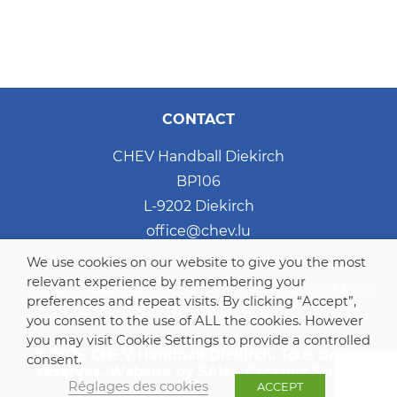
CONTACT
CHEV Handball Diekirch
BP106
L-9202 Diekirch
office@chev.lu
We use cookies on our website to give you the most
relevant experience by remembering your
COMPTE BANCAIRE: BCEELULL - IBAN LU46 0019 3000
preferences and repeat visits. By clicking “Accept”,
0359 2000
you consent to the use of ALL the cookies. However
you may visit Cookie Settings to provide a controlled
© 2026 CHEV Handball Diekirch. Tous droits
consent.
réservés. Website by
SAN – Creative Studio
Réglages des cookies
ACCEPT